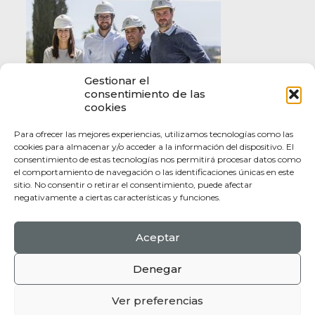
Gestionar el
consentimiento de las
cookies
Para ofrecer las mejores experiencias, utilizamos tecnologías como las
cookies para almacenar y/o acceder a la información del dispositivo. El
consentimiento de estas tecnologías nos permitirá procesar datos como
el comportamiento de navegación o las identificaciones únicas en este
sitio. No consentir o retirar el consentimiento, puede afectar
negativamente a ciertas características y funciones.
Aceptar
Politica de Privacidad |
Politica de Coookies |
Terminos y Condiciones
Denegar
© 2017 Mallorca Heritage. All Rights Reserved.
Web design by
Jorge Aleix
Ver preferencias