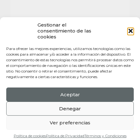
Gestionar el
consentimiento de las
cookies
Para ofrecer las mejores experiencias, utilizamos tecnologías como las
cookies para almacenar y/o acceder a la información del dispositivo. El
consentimiento de estas tecnologías nos permitirá procesar datos como
el comportamiento de navegación o las identificaciones únicas en este
sitio. No consentir o retirar el consentimiento, puede afectar
negativamente a ciertas características y funciones.
Aceptar
Politica de Privacidad |
Politica de Coookies |
Terminos y Condiciones
Denegar
© 2017 Mallorca Heritage. All Rights Reserved.
Web design by
Jorge Aleix
Ver preferencias
Política de cookies
Política de Privacidad
Términos y Condiciones