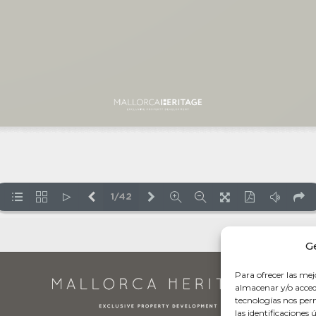
G
Para ofrecer las mej
almacenar y/o accede
tecnologías nos pe
las identificaciones 