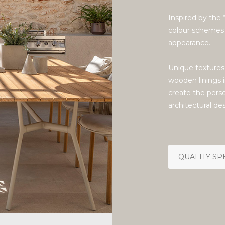
Inspired by the
colour schemes 
appearance.
Unique textures,
wooden linings i
create the perso
architectural de
QUALITY SP