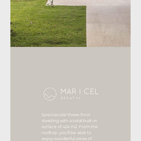
Spectacular three-floor
dwelling with a total built-in
surface of 424 m2. From the
rooftop, you’ll be able to
enjoy wonderful views of